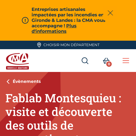
Aller en haut de page
Entreprises artisanales
impactées par les incendies en
Fermer
Gironde & Landes : la CMA vous
accompagne !
Plus
d'informations
CHOISIR MON DÉPARTEMENT
RECHERCHER
MON PA
0
Me
CMA Nouvelle-Aquitaine
Évènements
Fablab Montesquieu :
visite et découverte
des outils de