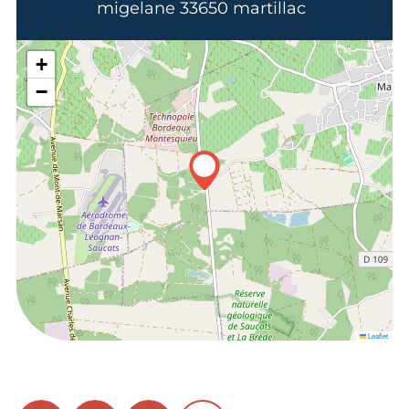
migelane 33650 martillac
+
−
Leaflet