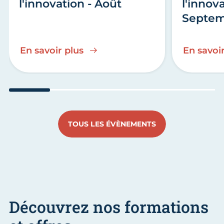
l'innovation - Août
l'innova
Septe
En savoir plus
En savoir
Aller au slide 1
Aller au slide 2
Aller au slide 3
Aller au slide 4
Aller a
TOUS LES ÉVÈNEMENTS
Découvrez nos formations