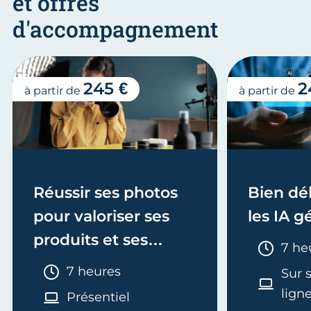
et offres
d'accompagnement
245 €
2
à partir de
à partir de
Réussir ses photos
Bien dé
pour valoriser ses
les IA g
produits et ses
Duré
7 he
services
Durée :
7 heures
Sur 
lign
Présentiel