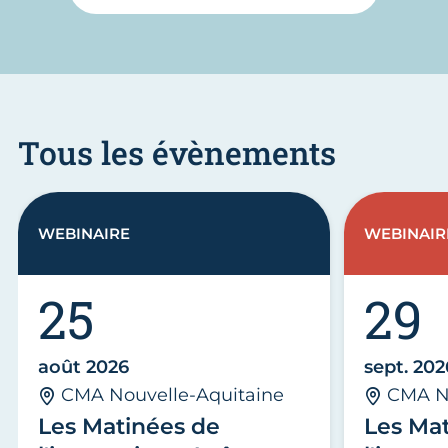
Tous les évènements
WEBINAIRE
WEBINAIR
25
29
août 2026
sept. 202
CMA Nouvelle-Aquitaine
CMA No
Les Matinées de
Les Ma