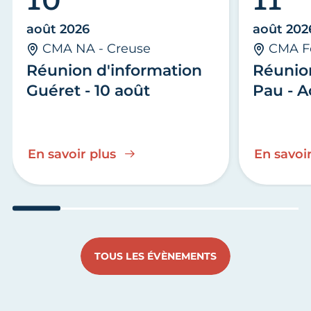
août 2026
août 202
CMA NA - Creuse
CMA F
Réunion d'information
Réunio
Guéret - 10 août
Pau - A
En savoir plus
En savoir
Aller au slide 1
Aller au slide 2
Aller au slide 3
Aller au slide 4
Aller au slide
Aller 
TOUS LES ÉVÈNEMENTS