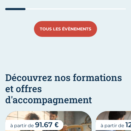
Aller au slide 1
Aller au slide 2
Aller au slide 3
Aller au slide 4
Aller au slide
Aller 
TOUS LES ÉVÈNEMENTS
Découvrez nos formations
et offres
d'accompagnement
91.67 €
1
à partir de
à partir de