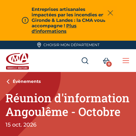
Aller en haut de page
Entreprises artisanales
impactées par les incendies en
Fermer
Gironde & Landes : la CMA vous
accompagne !
Plus
d'informations
CHOISIR MON DÉPARTEMENT
RECHERCHER
MON PA
0
Me
CMA Nouvelle-Aquitaine
Évènements
Réunion d'information
Angoulême - Octobre
15 oct. 2026