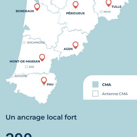
CMA
Antenne CMA
Un ancrage local fort