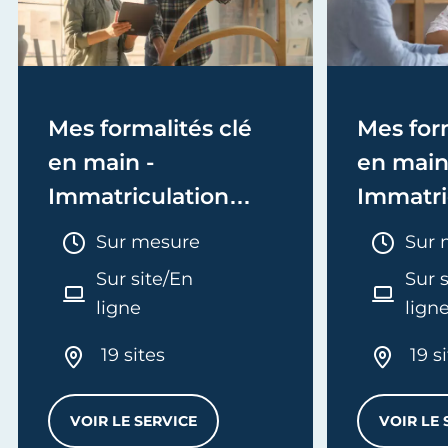
Mes formalités clé
Mes form
en main -
en main
Immatriculation
Immatri
(EI/Micro-entreprise
(société
Durée :
Duré
Sur mesure
Sur 
ou réel)
Sur site/En
Sur 
ligne
lign
19 sites
19 s
VOIR LE SERVICE
VOIR LE 
MES FORMALITÉS CLÉ EN MAIN - IMMATRI