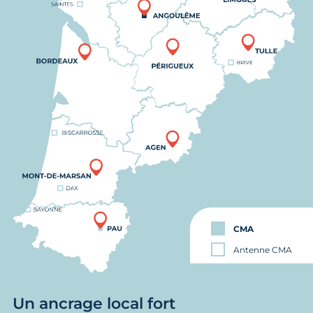
CMA
Antenne CMA
Un ancrage local fort