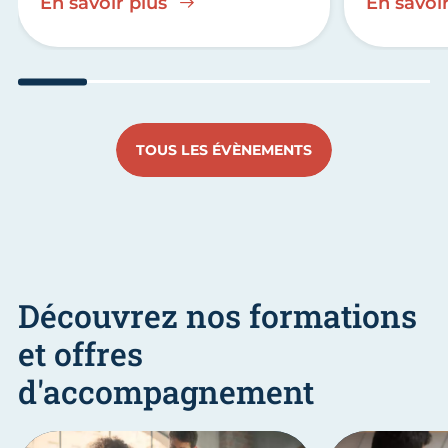
En savoir plus
En savoir
Aller au slide 1
Aller au slide 2
Aller au slide 3
Aller au slide 4
Aller au slide
Aller 
TOUS LES ÉVÈNEMENTS
Découvrez nos formations
et offres
d'accompagnement