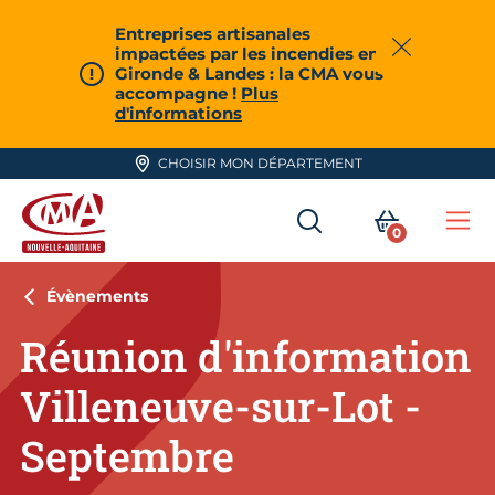
Aller en haut de page
Entreprises artisanales
impactées par les incendies en
Fermer
Gironde & Landes : la CMA vous
accompagne !
Plus
d'informations
CHOISIR MON DÉPARTEMENT
RECHERCHER
MON PA
0
Me
CMA Nouvelle-Aquitaine
Évènements
Réunion d'information
Villeneuve-sur-Lot -
Septembre