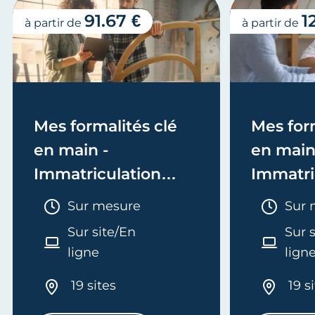
91.67 €
1
à partir de
à partir de
Mes formalités clé
Mes form
en main -
en main
Immatriculation
Immatri
(EI/Micro-entreprise
(société
Durée :
Duré
Sur mesure
Sur 
ou réel)
Sur site/En
Sur 
ligne
lign
19 sites
19 s