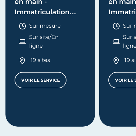
en main -
en main
Immatriculation
Immatri
(EI/Micro-entreprise
(société
Durée :
Duré
Sur mesure
Sur 
ou réel)
Sur site/En
Sur 
ligne
lign
19 sites
19 s
VOIR LE SERVICE
VOIR LE 
MES FORMALITÉS CLÉ EN MAIN - IMMATRI
L
'ENTREPRISE - E-FORMATION