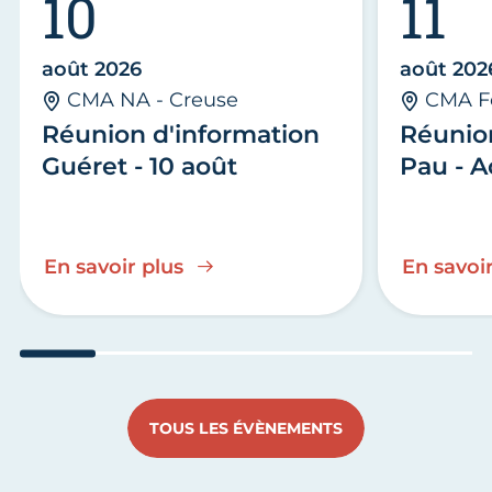
10
11
août 2026
août 202
CMA NA - Creuse
CMA F
Réunion d'information
Réunio
Guéret - 10 août
Pau - A
En savoir plus
En savoir
Aller au slide 1
Aller au slide 2
Aller au slide 3
Aller au slide 4
Aller au slide
Aller 
TOUS LES ÉVÈNEMENTS