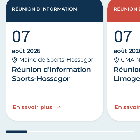
RÉUNION D'INFORMATION
RÉUNION 
07
07
août 2026
août 202
Mairie de Soorts-Hossegor
CMA N
Réunion d'information
Réunio
Soorts-Hossegor
Limoge
En savoir plus
En savoir
Aller au slide 1
Aller au slide 2
Aller au slide 3
Aller au slide 4
Aller au slide
Aller 