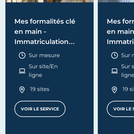
Mes formalités clé
Mes form
en main -
en main
Immatriculation
Immatri
(EI/Micro-entreprise
(société
Durée :
Duré
Sur mesure
Sur 
ou réel)
Sur site/En
Sur 
ligne
lign
19 sites
19 s
VOIR LE SERVICE
VOIR LE 
MES FORMALITÉS CLÉ EN MAIN - IMMATRI
L