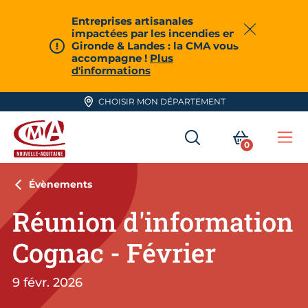
Aller en haut de page
Entreprises artisanales
impactées par les incendies en
Fermer
Gironde & Landes : la CMA vous
accompagne !
Plus
d'informations
CHOISIR MON DÉPARTEMENT
RECHERCHER
MON PA
0
Me
CMA Nouvelle-Aquitaine
Évènements
Réunion d'information
Cognac - Février
9 févr. 2026