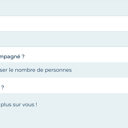
ompagné ?
 ?