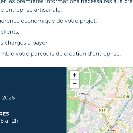
er les premières informations nécessaires à la cré
e entreprise artisanale,
hérence économique de votre projet,
clients,
es charges à payer,
emble votre parcours de création d’entreprise.
+
−
. 2026
RES
5 à 12h