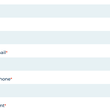
ail
phone
nt