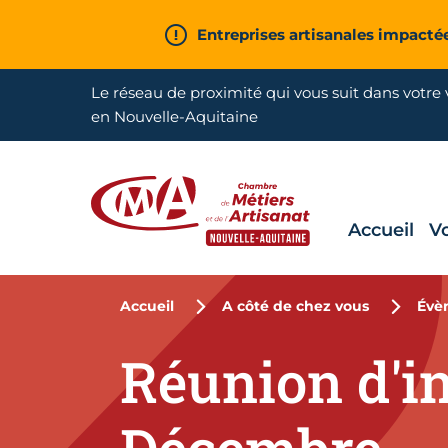
Aller en haut de page
Entreprises artisanales impacté
Le réseau de proximité qui vous suit dans votre v
en Nouvelle-Aquitaine
Accueil
V
CMA Nouvelle-Aquitaine
Accueil
A côté de chez vous
Évè
Réunion d'i