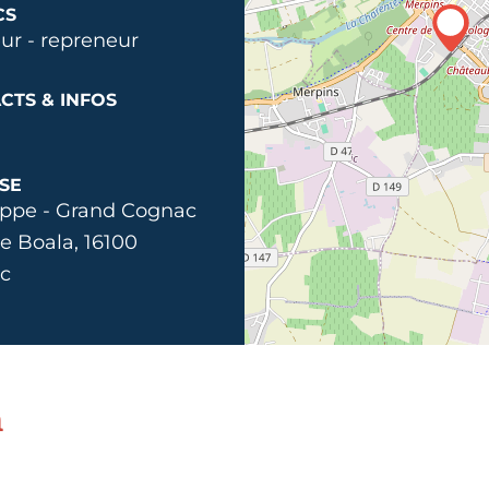
CS
ur - repreneur
CTS & INFOS
SE
appe - Grand Cognac
de Boala, 16100
c
n