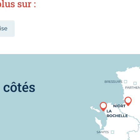
lus sur :
ise
Nous trouver
 côtés