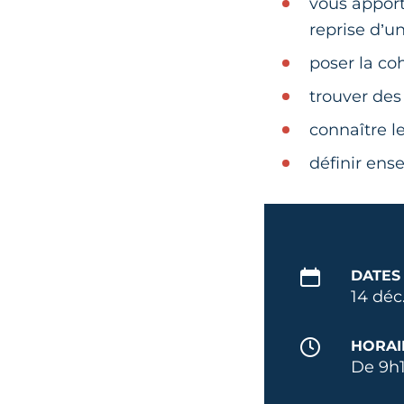
vous apport
reprise d’un
poser la co
trouver des 
connaître l
définir ens
DATES
14 déc
HORAI
De 9h1