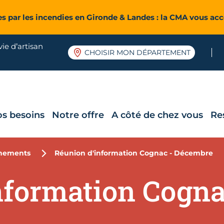
es par les incendies en Gironde & Landes : la CMA vous a
ie d’artisan
CHOISIR MON DÉPARTEMENT
os besoins
Notre offre
A côté de chez vous
Re
nements
Réunion d'information Cognac - Décembre
nformation Cogna