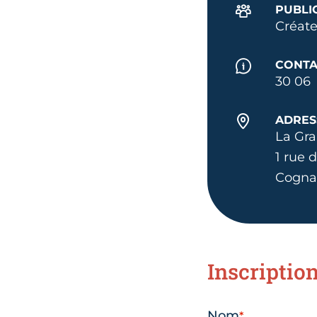
PUBLI
Créate
CONTA
30 06
ADRES
La Gr
1 rue 
Cogna
Inscriptio
Nom