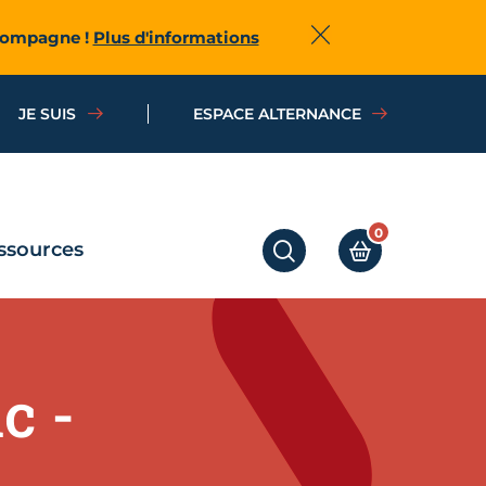
ccompagne !
Plus d'informations
Fermer
JE SUIS
ESPACE ALTERNANCE
0
ssources
RECHERCHER
MON PANIER
c -