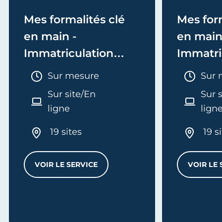
Mes formalités clé
Mes form
en main -
en main
Immatriculation
Immatri
(EI/Micro-entreprise
(société
Durée :
Duré
Sur mesure
Sur 
ou réel)
Sur site/En
Sur 
ligne
lign
19 sites
19 s
VOIR LE SERVICE
VOIR LE 
MES FORMALITÉS CLÉ EN MAIN - IMMATRI
L
'ENTREPRISE - E-FORMATION