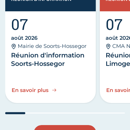
07
07
août 2026
août 202
Mairie de Soorts-Hossegor
CMA N
Réunion d'information
Réunio
Soorts-Hossegor
Limoge
En savoir plus
En savoir
Aller au slide 1
Aller au slide 2
Aller au slide 3
Aller au slide 4
Aller au slide
Aller 