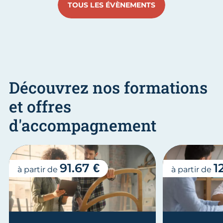
TOUS LES ÉVÈNEMENTS
Découvrez nos formations
et offres
d'accompagnement
91.67 €
1
à partir de
à partir de