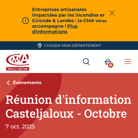
Aller en haut de page
Entreprises artisanales
impactées par les incendies en
Fermer
Gironde & Landes : la CMA vous
accompagne !
Plus
d'informations
CHOISIR MON DÉPARTEMENT
RECHERCHER
MON PA
0
Me
CMA Nouvelle-Aquitaine
Évènements
Réunion d'information
Casteljaloux - Octobre
7 oct. 2025