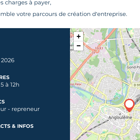
es charges à payer,
emble votre parcours de création d’entreprise.
+
−
 2026
RES
5 à 12h
CS
ur - repreneur
CTS & INFOS