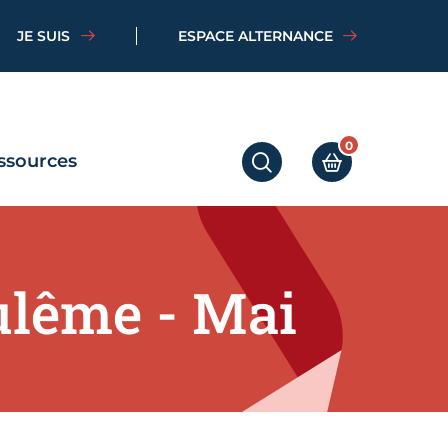
JE SUIS
ESPACE ALTERNANCE
0
ssources
RECHERCHER
MON PANIER
ulême - Mai