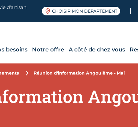
ie d’artisan
CHOISIR MON DÉPARTEMENT
os besoins
Notre offre
A côté de chez vous
Re
nements
Réunion d'information Angoulême - Mai
nformation Ango