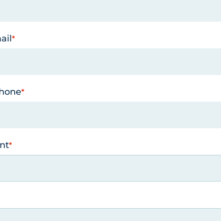
ail
phone
nt