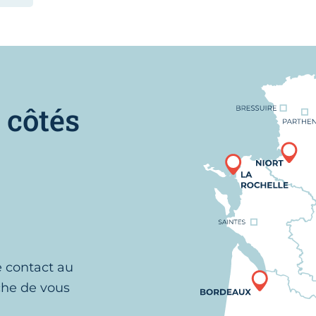
Nous trouver
 côtés
e contact au
che de vous