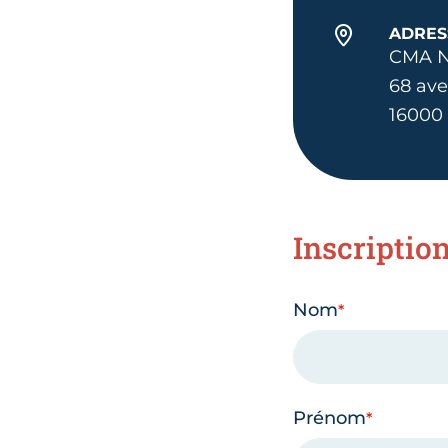
ADRES
CMA N
68 av
16000
Inscriptio
Nom
Prénom