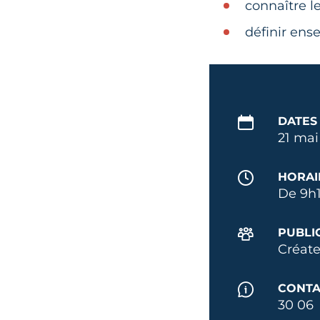
connaître l
définir ens
DATES
21 mai
HORAI
De 9h1
PUBLI
Créate
CONTA
30 06