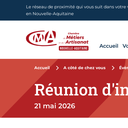
Aller en haut de page
Le réseau de proximité qui vous suit dans votre v
en Nouvelle-Aquitaine
Accueil
V
CMA Nouvelle-Aquitaine
Accueil
A côté de chez vous
Évè
Réunion d'i
21 mai 2026