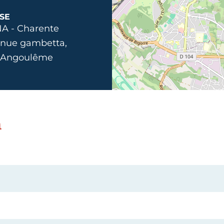
SE
A - Charente
enue gambetta,
 Angoulême
n