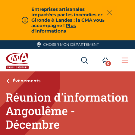
Aller en haut de page
Entreprises artisanales
impactées par les incendies en
Fermer
Gironde & Landes : la CMA vous
accompagne !
Plus
d'informations
CHOISIR MON DÉPARTEMENT
RECHERCHER
MON PA
0
Me
CMA Nouvelle-Aquitaine
Évènements
Réunion d'information
Angoulême -
Décembre