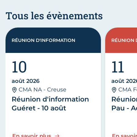
Tous les évènements
RÉUNION D'INFORMATION
RÉUNION 
10
11
août 2026
août 202
CMA NA - Creuse
CMA F
Réunion d'information
Réunio
Guéret - 10 août
Pau - A
En savoir plus
En savoir