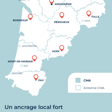
CMA
Antenne CMA
Un ancrage local fort