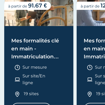
91.67 €
1
à partir de
à partir de
Mes formalités clé
Mes form
en main -
en main
Immatriculation
Immatri
(EI/Micro-entreprise
(société
Durée :
Duré
Sur mesure
Sur 
ou réel)
Sur site/En
Sur 
ligne
lign
19 sites
19 s