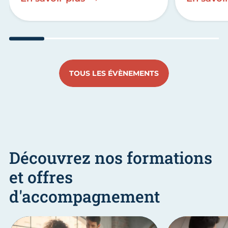
Aller au slide 1
Aller au slide 2
Aller au slide 3
Aller au slide 4
Aller au slide
Aller 
TOUS LES ÉVÈNEMENTS
Découvrez nos formations
et offres
d'accompagnement