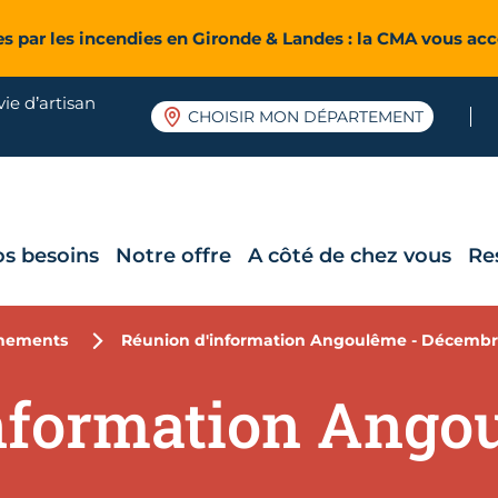
es par les incendies en Gironde & Landes : la CMA vous a
ie d’artisan
CHOISIR MON DÉPARTEMENT
os besoins
Notre offre
A côté de chez vous
Re
nements
Réunion d'information Angoulême - Décemb
nformation Ango