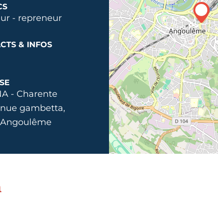
CS
ur - repreneur
CTS & INFOS
SE
A - Charente
enue gambetta,
 Angoulême
n