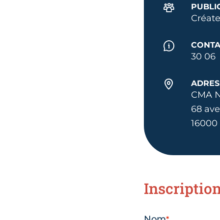
PUBLI
Créate
CONTA
30 06
ADRES
CMA N
68 av
16000
Inscriptio
Nom