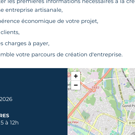
er les premières informations nécessaires à la cré
e entreprise artisanale,
hérence économique de votre projet,
clients,
es charges à payer,
emble votre parcours de création d’entreprise.
+
−
 2026
RES
5 à 12h