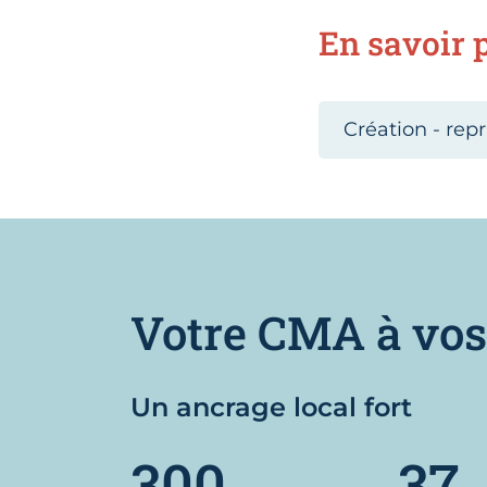
En savoir p
Création - repr
Votre CMA à vos
Un ancrage local fort
300
37