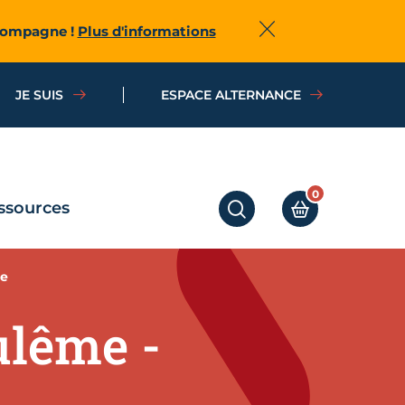
ccompagne !
Plus d'informations
Fermer
JE SUIS
ESPACE ALTERNANCE
0
ssources
RECHERCHER
MON PANIER
re
ulême -