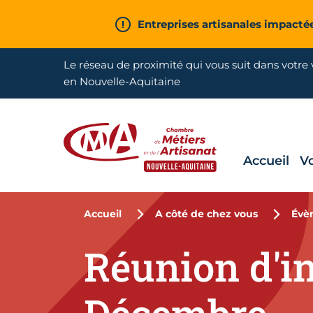
Aller en haut de page
Entreprises artisanales impacté
Le réseau de proximité qui vous suit dans votre v
en Nouvelle-Aquitaine
Accueil
V
CMA Nouvelle-Aquitaine
Accueil
A côté de chez vous
Évè
Réunion d'i