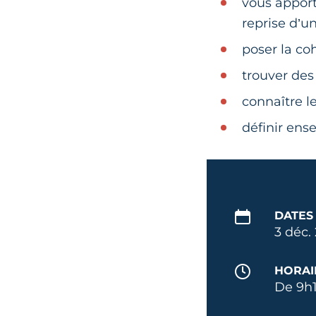
vous apport
reprise d’un
poser la co
trouver des 
connaître l
définir ens
DATES
3 déc.
HORAI
De 9h1