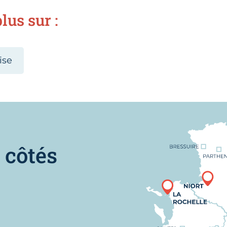
lus sur :
ise
Nous trouver
 côtés