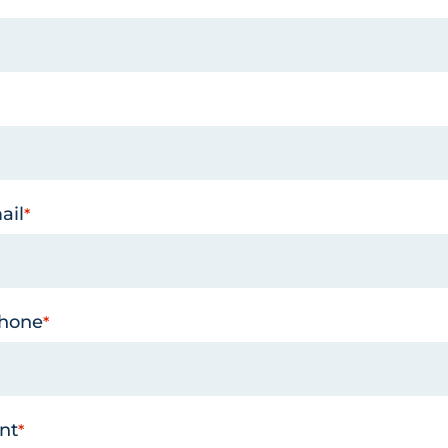
ail
phone
nt