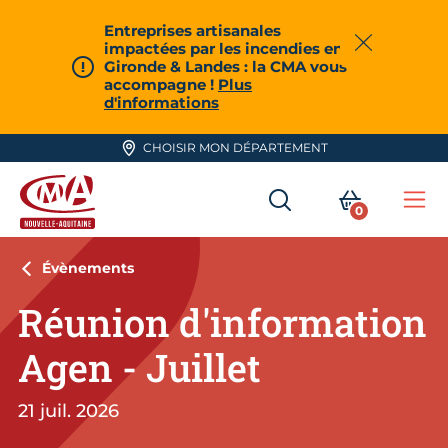
Aller en haut de page
Entreprises artisanales
impactées par les incendies en
Fermer
Gironde & Landes : la CMA vous
accompagne !
Plus
d'informations
CHOISIR MON DÉPARTEMENT
RECHERCHER
MON PA
0
Me
CMA Nouvelle-Aquitaine
Évènements
Réunion d'information
Agen - Juillet
21 juil. 2026