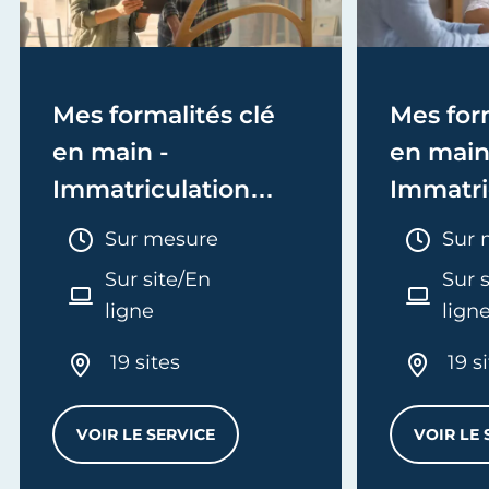
Mes formalités clé
Mes form
en main -
en main
Immatriculation
Immatri
(EI/Micro-entreprise
(société
Durée :
Duré
Sur mesure
Sur 
ou réel)
Sur site/En
Sur 
ligne
lign
19 sites
19 s
VOIR LE SERVICE
VOIR LE 
MES FORMALITÉS CLÉ EN MAIN - IMMATRI