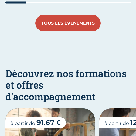
Aller au slide 1
Aller au slide 2
Aller au slide 3
Aller au slide 4
Aller au slide
Aller 
TOUS LES ÉVÈNEMENTS
Découvrez nos formations
et offres
d'accompagnement
91.67 €
1
à partir de
à partir de