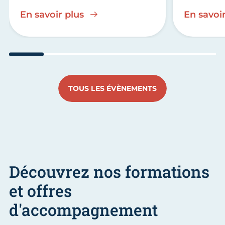
En savoir plus
En savoir
Aller au slide 1
Aller au slide 2
Aller au slide 3
Aller au slide 4
Aller au slide
Aller 
TOUS LES ÉVÈNEMENTS
Découvrez nos formations
et offres
d'accompagnement