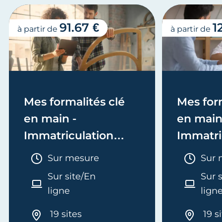
91.67 €
1
à partir de
à partir de
Mes formalités clé
Mes form
en main -
en main
Immatriculation
Immatri
(EI/Micro-entreprise
(société
Durée :
Duré
Sur mesure
Sur 
ou réel)
Sur site/En
Sur 
ligne
lign
19 sites
19 s