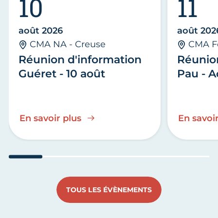
10
11
août 2026
août 202
CMA NA - Creuse
CMA F
Réunion d'information
Réunio
Guéret - 10 août
Pau - A
En savoir plus
En savoir
Aller au slide 1
Aller au slide 2
Aller au slide 3
Aller au slide 4
Aller au slide
Aller 
TOUS LES ÉVÈNEMENTS