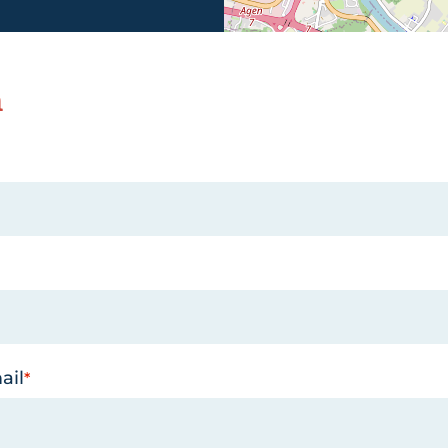
n
ail