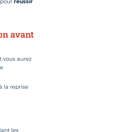
e pour
réussir
on avant
et vous aurez
re
 la reprise
ant les