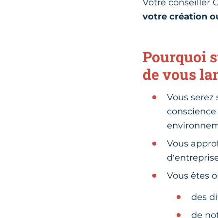
Votre conseiller
votre création ou
Pourquoi s
de vous la
Vous serez 
conscience 
environnem
Vous approf
d’entreprise
Vous êtes or
des d
de no