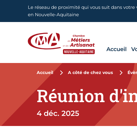
Aller en haut de page
Le réseau de proximité qui vous suit dans votre v
en Nouvelle-Aquitaine
Accueil
V
CMA Nouvelle-Aquitaine
Accueil
A côté de chez vous
Évè
Réunion d'i
4 déc. 2025