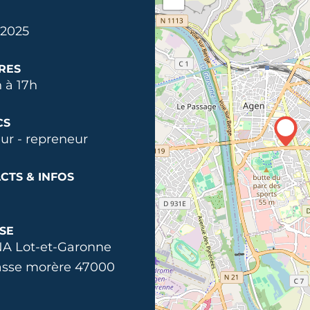
 2025
RES
 à 17h
CS
ur - repreneur
CTS & INFOS
SE
A Lot-et-Garonne
asse morère 47000