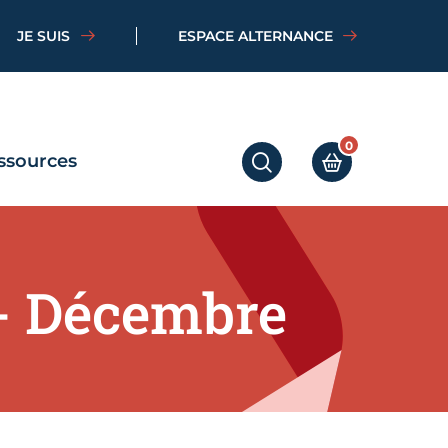
JE SUIS
ESPACE ALTERNANCE
0
ssources
RECHERCHER
MON PANIER
- Décembre