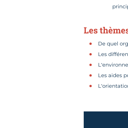
princ
Les thèmes
De quel or
Les différen
L’environne
Les aides p
L’orientati