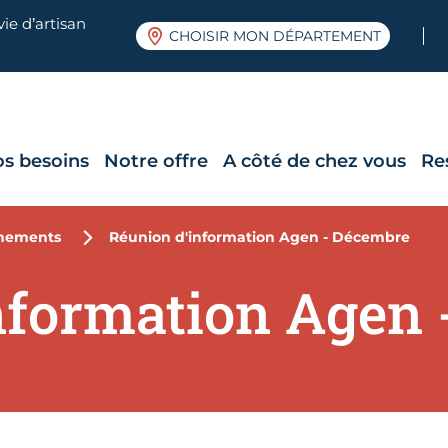
ie d’artisan
CHOISIR MON DÉPARTEMENT
os besoins
Notre offre
A côté de chez vous
Re
nements
Réunion d'information Agen - Décembre
nformation Agen 