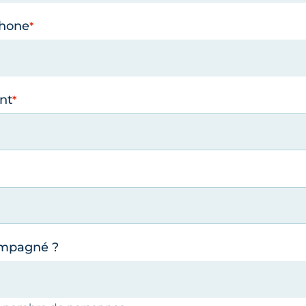
phone
nt
ompagné ?