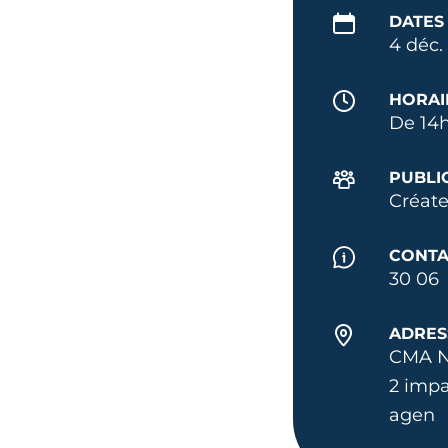
DATES
4 déc.
HORAI
De 14h
PUBLI
Créate
CONTA
30 06
ADRES
CMA N
2 imp
agen