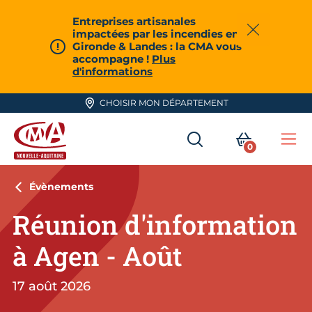
Aller en haut de page
Entreprises artisanales
impactées par les incendies en
Fermer
Gironde & Landes : la CMA vous
accompagne !
Plus
d'informations
CHOISIR MON DÉPARTEMENT
RECHERCHER
MON PA
0
Me
CMA Nouvelle-Aquitaine
Évènements
Réunion d'information
à Agen - Août
17 août 2026