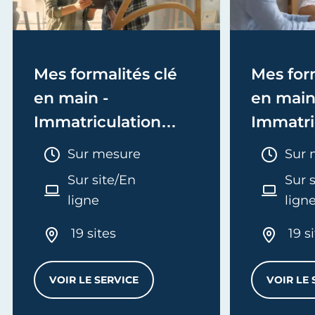
Mes formalités clé
Mes form
en main -
en main
Immatriculation
Immatri
(EI/Micro-entreprise
(société
Durée :
Duré
Sur mesure
Sur 
ou réel)
Sur site/En
Sur 
ligne
lign
19 sites
19 s
VOIR LE SERVICE
VOIR LE 
MES FORMALITÉS CLÉ EN MAIN - IMMATRI