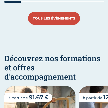
Aller au slide 1
Aller au slide 2
Aller au slide 3
Aller au slide 4
Aller au slide
Aller 
TOUS LES ÉVÈNEMENTS
Découvrez nos formations
et offres
d'accompagnement
91.67 €
1
à partir de
à partir de