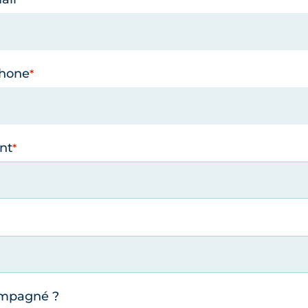
phone
nt
ompagné ?