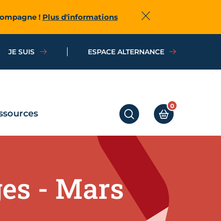
ccompagne !
Plus d'informations
Fermer
JE SUIS
ESPACE ALTERNANCE
0
ssources
RECHERCHER
MON PANIER
es - Mars