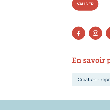
VALIDER
FACEBOOK
INSTA
En savoir p
Création - repr