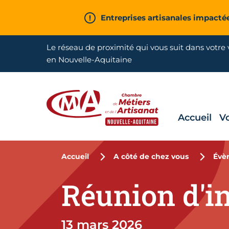
Aller en haut de page
Entreprises artisanales impacté
Le réseau de proximité qui vous suit dans votre v
en Nouvelle-Aquitaine
Accueil
V
CMA Nouvelle-Aquitaine
Accueil
A côté de chez vous
Évè
Réunion d'i
13 mars 2026