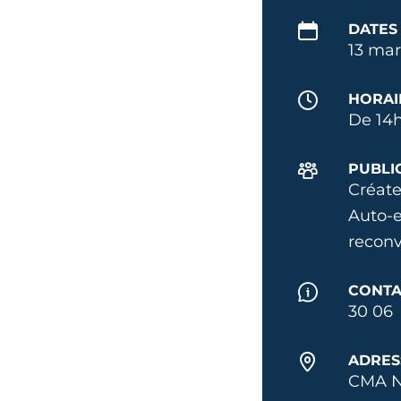
DATES
13 mar
HORAI
De 14h
PUBLI
Créate
Auto-e
reconv
CONTA
30 06
ADRES
CMA N