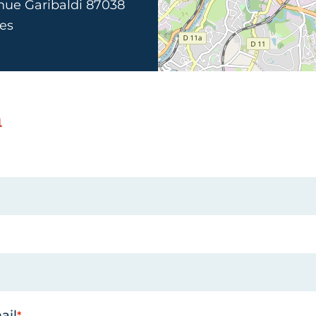
nue Garibaldi 87038
es
n
ail