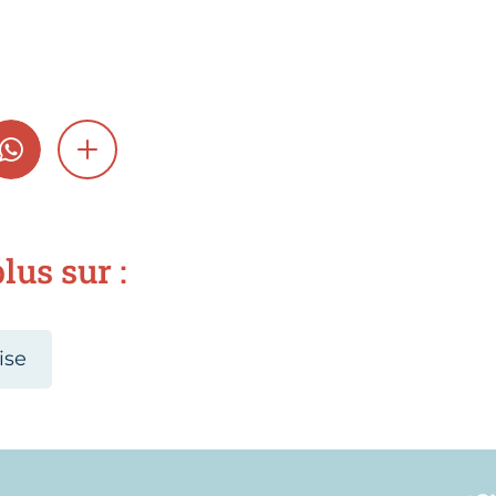
GRAM
WHATSAPP
SHOW MORE
lus sur :
ise