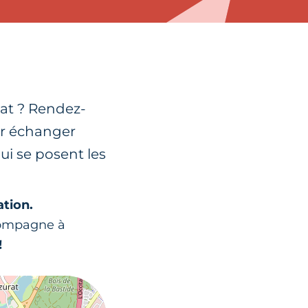
nat ? Rendez-
ur échanger
ui se posent les
ation.
compagne à
!