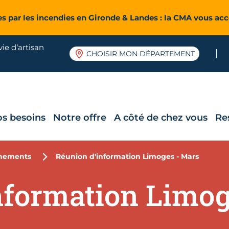
es par les incendies en Gironde & Landes : la CMA vous a
ie d’artisan
CHOISIR MON DÉPARTEMENT
os besoins
Notre offre
A côté de chez vous
Re
nements
Réunion d'information Limoges - Mars
nformation Limog