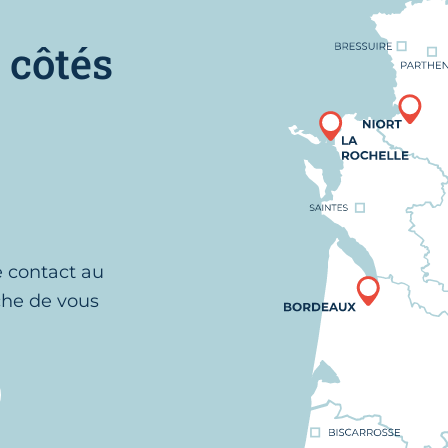
Nous trouver
 côtés
e contact au
che de vous