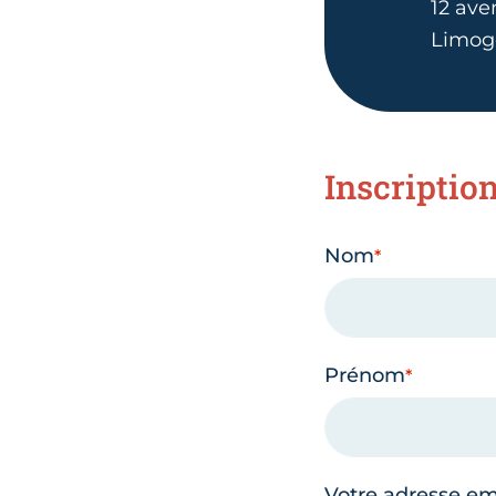
12 ave
Limog
Inscriptio
Nom
Prénom
Votre adresse em