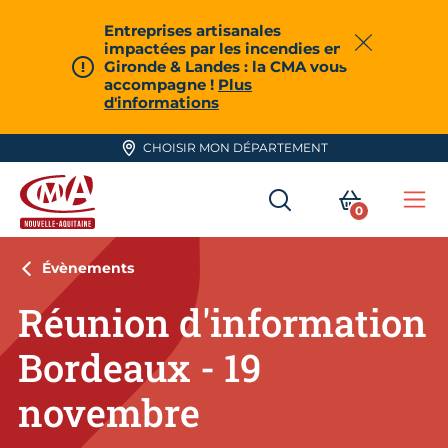
Aller en haut de page
Entreprises artisanales
impactées par les incendies en
Fermer
Gironde & Landes : la CMA vous
accompagne !
Plus
d'informations
CHOISIR MON DÉPARTEMENT
RECHERCHER
MON PA
0
Me
CMA Nouvelle-Aquitaine
Évènements
Réunion d'information
Bordeaux - 19
novembre