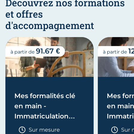
Découvrez nos formations
et offres
d'accompagnement
91.67 €
1
à partir de
à partir de
Mes formalités clé
Mes form
en main -
en main
Immatriculation
Immatri
(EI/Micro-entreprise
(société
Durée :
Duré
Sur mesure
Sur 