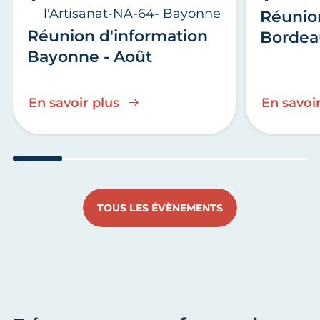
l'Artisanat-NA-64- Bayonne
Réunio
Réunion d'information
Bordea
Bayonne - Août
En savoir plus
En savoir
Aller au slide 1
Aller au slide 2
Aller au slide 3
Aller au slide 4
Aller au slide
Aller 
TOUS LES ÉVÈNEMENTS