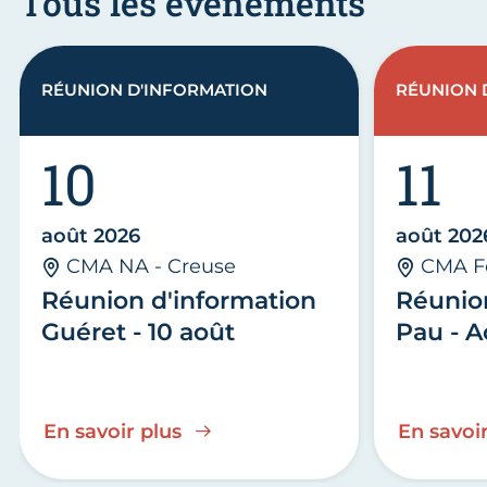
Tous les évènements
RÉUNION D'INFORMATION
RÉUNION 
10
11
août 2026
août 202
CMA NA - Creuse
CMA F
Réunion d'information
Réunio
Guéret - 10 août
Pau - A
En savoir plus
En savoir