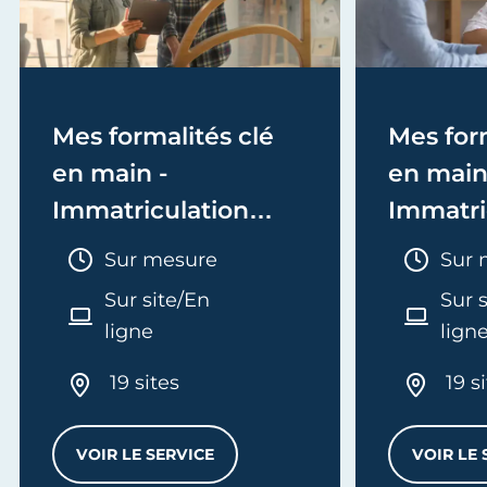
Mes formalités clé
Mes form
en main -
en main
Immatriculation
Immatri
(EI/Micro-entreprise
(société
Durée :
Duré
Sur mesure
Sur 
ou réel)
Sur site/En
Sur 
ligne
lign
19 sites
19 s
VOIR LE SERVICE
VOIR LE 
MES FORMALITÉS CLÉ EN MAIN - IMMATRI