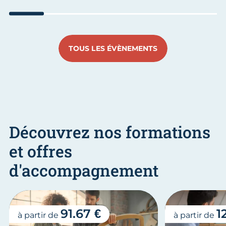
Aller au slide 1
Aller au slide 2
Aller au slide 3
Aller au slide 4
Aller au slide
Aller 
TOUS LES ÉVÈNEMENTS
Découvrez nos formations
et offres
d'accompagnement
91.67 €
1
à partir de
à partir de