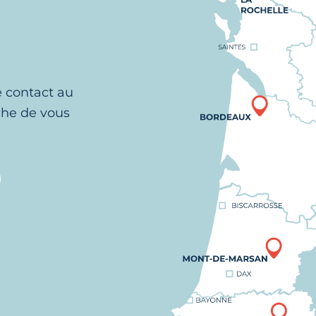
e contact au
che de vous