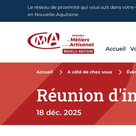
Aller en haut de page
Le réseau de proximité qui vous suit dans votre v
en Nouvelle-Aquitaine
Accueil
V
CMA Nouvelle-Aquitaine
Accueil
A côté de chez vous
Évè
Réunion d'i
18 déc. 2025