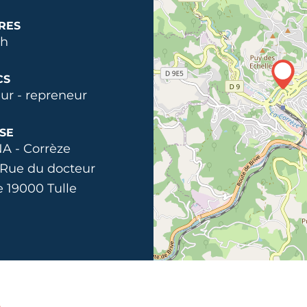
RES
2h
CS
ur - repreneur
SE
A - Corrèze
 Rue du docteur
e 19000 Tulle
n