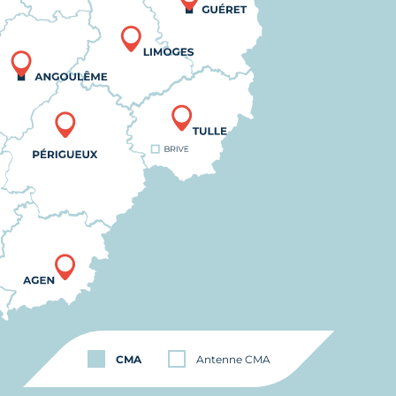
CMA
Antenne CMA