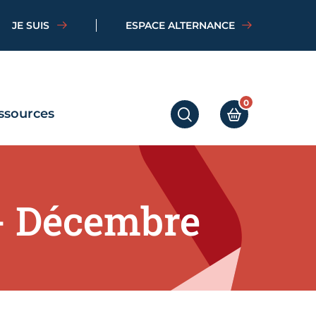
JE SUIS
ESPACE ALTERNANCE
0
ssources
RECHERCHER
MON PANIER
 - Décembre