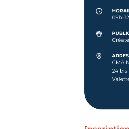
HORAI
09h-1
PUBLI
Créate
ADRES
CMA N
24 bis
Valett
Inscriptio