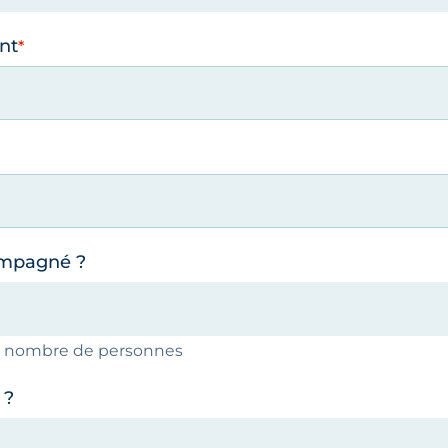
nt
ompagné ?
le nombre de personnes
 ?