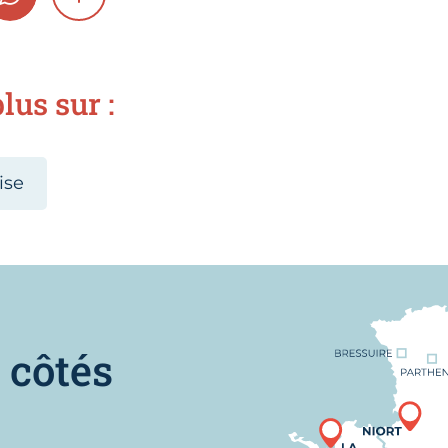
GRAM
WHATSAPP
SHOW MORE
lus sur :
ise
Nous trouver
 côtés