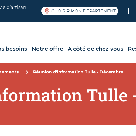
ie d’artisan
CHOISIR MON DÉPARTEMENT
os besoins
Notre offre
A côté de chez vous
Re
nements
Réunion d'information Tulle - Décembre
nformation Tulle