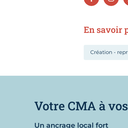
FACEBOOK
INSTA
En savoir p
Création - repr
Votre CMA à vos
Un ancrage local fort