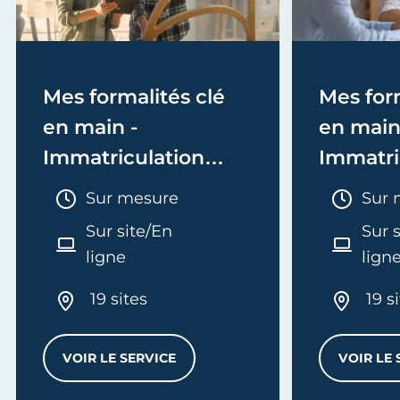
Mes formalités clé
Mes form
en main -
en main
Immatriculation
Immatri
(EI/Micro-entreprise
(société
Durée :
Duré
Sur mesure
Sur 
ou réel)
Sur site/En
Sur 
ligne
lign
19 sites
19 s
VOIR LE SERVICE
VOIR LE 
MES FORMALITÉS CLÉ EN MAIN - IMMATRI