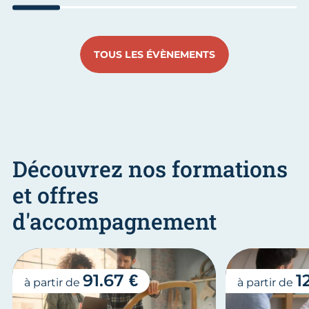
Aller au slide 1
Aller au slide 2
Aller au slide 3
Aller au slide 4
Aller au slide
Aller 
TOUS LES ÉVÈNEMENTS
Découvrez nos formations
et offres
d'accompagnement
91.67 €
1
à partir de
à partir de