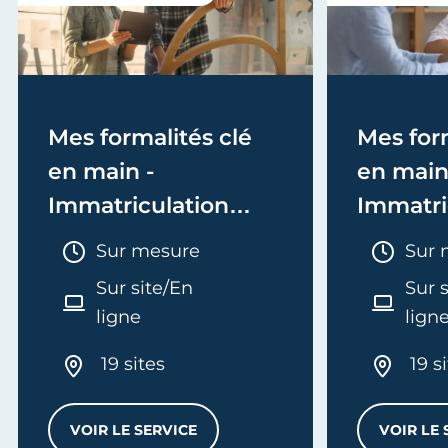
Mes formalités clé
Mes form
en main -
en main
Immatriculation
Immatri
(EI/Micro-entreprise
(société
Durée :
Duré
Sur mesure
Sur 
ou réel)
Sur site/En
Sur 
ligne
lign
19 sites
19 s
VOIR LE SERVICE
VOIR LE 
MES FORMALITÉS CLÉ EN MAIN - IMMATRI