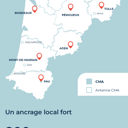
CMA
Antenne CMA
Un ancrage local fort