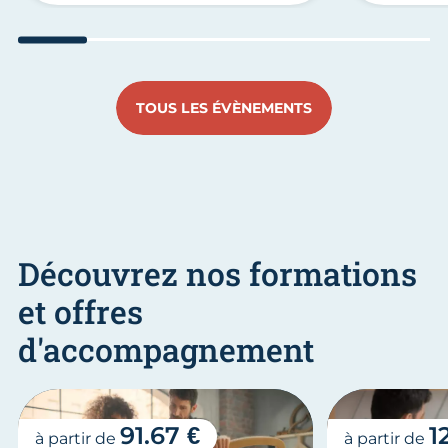
Aller au slide 1
Aller au slide 2
Aller au slide 3
Aller au slide 4
Aller au slide
Aller 
TOUS LES ÉVÈNEMENTS
Découvrez nos formations
et offres
d'accompagnement
91.67 €
1
à partir de
à partir de