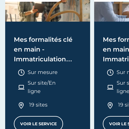
Mes formalités clé
Mes form
en main -
en main
Immatriculation
Immatri
(EI/Micro-entreprise
(société
Durée :
Duré
Sur mesure
Sur 
ou réel)
Sur site/En
Sur 
ligne
lign
19 sites
19 s
VOIR LE SERVICE
VOIR LE 
MES FORMALITÉS CLÉ EN MAIN - IMMATRI