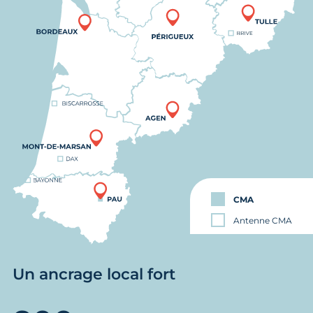
CMA
Antenne CMA
Un ancrage local fort