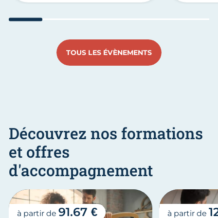
Aller au slide 1
Aller au slide 2
Aller au slide 3
Aller au slide 4
Aller au slide
Aller 
TOUS LES ÉVÈNEMENTS
Découvrez nos formations
et offres
d'accompagnement
91.67 €
1
à partir de
à partir de