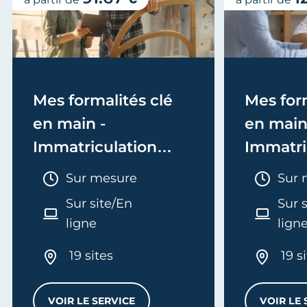
Mes formalités clé
Mes form
en main -
en main
Immatriculation
Immatri
(EI/Micro-entreprise
(société
Durée :
Duré
Sur mesure
Sur 
ou réel)
Sur site/En
Sur 
ligne
lign
19 sites
19 s
VOIR LE SERVICE
VOIR LE 
MES FORMALITÉS CLÉ EN MAIN - IMMATRI