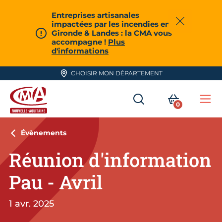
Aller en haut de page
Entreprises artisanales
impactées par les incendies en
Fermer
Gironde & Landes : la CMA vous
accompagne !
Plus
d'informations
CHOISIR MON DÉPARTEMENT
RECHERCHER
MON PA
0
Me
CMA Nouvelle-Aquitaine
Évènements
Réunion d'information
Pau - Avril
1 avr. 2025