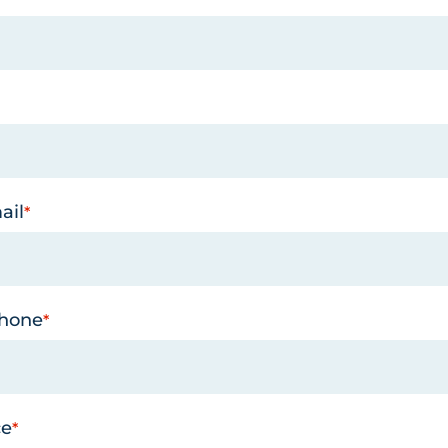
ail
phone
ce