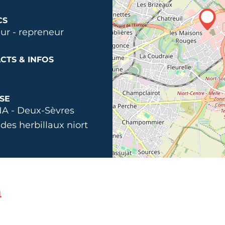
CS
ur - repreneur
CTS & INFOS
SE
A - Deux-Sèvres
 des herbillaux niort
n