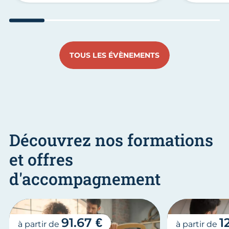
Aller au slide 1
Aller au slide 2
Aller au slide 3
Aller au slide 4
Aller au slide
Aller 
TOUS LES ÉVÈNEMENTS
Découvrez nos formations
et offres
d'accompagnement
91.67 €
1
à partir de
à partir de