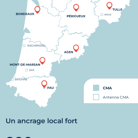
CMA
Antenne CMA
Un ancrage local fort