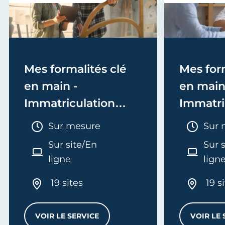
Mes formalités clé
Mes form
en main -
en main
Immatriculation
Immatri
(EI/Micro-entreprise
(société
Durée :
Duré
Sur mesure
Sur 
ou réel)
Sur site/En
Sur 
ligne
lign
19 sites
19 s
VOIR LE SERVICE
VOIR LE 
MES FORMALITÉS CLÉ EN MAIN - IMMATRI