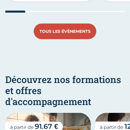
Aller au slide 1
Aller au slide 2
Aller au slide 3
Aller au slide 4
Aller au slide
Aller 
TOUS LES ÉVÈNEMENTS
Découvrez nos formations
et offres
d'accompagnement
91.67 €
1
à partir de
à partir de