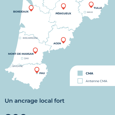
CMA
Antenne CMA
Un ancrage local fort