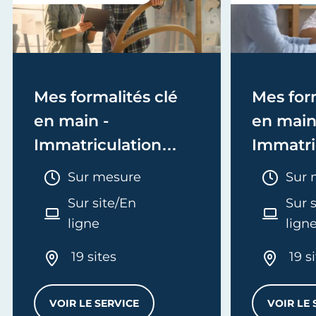
Mes formalités clé
Mes form
en main -
en main
Immatriculation
Immatri
(EI/Micro-entreprise
(société
Durée :
Duré
Sur mesure
Sur 
ou réel)
Sur site/En
Sur 
ligne
lign
19 sites
19 s
VOIR LE SERVICE
VOIR LE 
MES FORMALITÉS CLÉ EN MAIN - IMMATRI