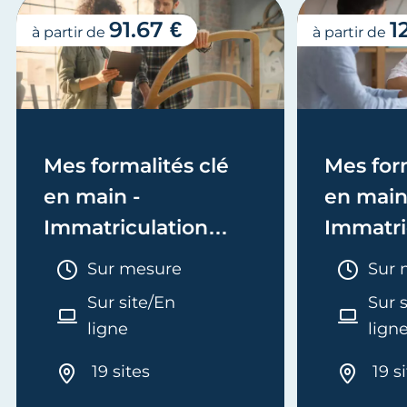
91.67 €
1
à partir de
à partir de
Mes formalités clé
Mes form
en main -
en main
Immatriculation
Immatri
(EI/Micro-entreprise
(société
Durée :
Duré
Sur mesure
Sur 
ou réel)
Sur site/En
Sur 
ligne
lign
19 sites
19 s