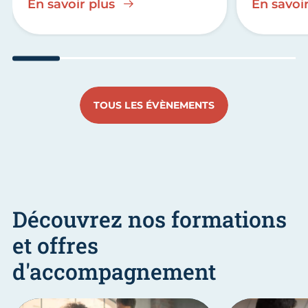
En savoir plus
En savoir
Aller au slide 1
Aller au slide 2
Aller au slide 3
Aller au slide 4
Aller au slide
Aller 
TOUS LES ÉVÈNEMENTS
Découvrez nos formations
et offres
d'accompagnement