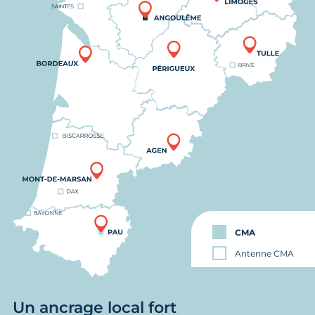
CMA
Antenne CMA
Un ancrage local fort