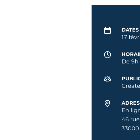
DATES
17 févr
HORAI
De 9h 
PUBLI
Créate
ADRES
En lig
46 rue
33000