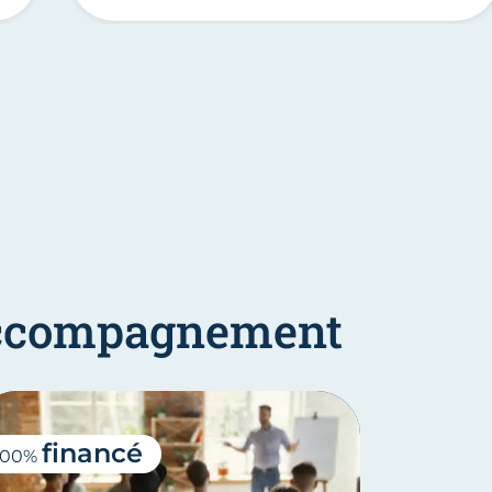
'accompagnement
financé
100%
à partir d