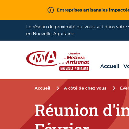
Aller en haut de page
Entreprises artisanales impacté
Le réseau de proximité qui vous suit dans votre v
en Nouvelle-Aquitaine
Accueil
V
CMA Nouvelle-Aquitaine
Accueil
A côté de chez vous
Évè
Réunion d'i