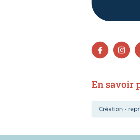
FACEBOOK
INSTA
En savoir p
Création - repr