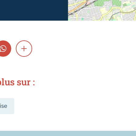
GRAM
WHATSAPP
SHOW MORE
lus sur :
ise