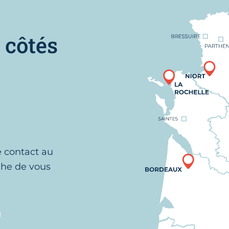
Nous trouver
 côtés
e contact au
che de vous