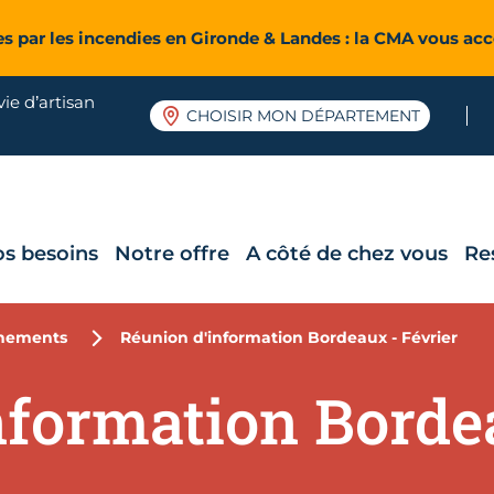
es par les incendies en Gironde & Landes : la CMA vous a
ie d’artisan
CHOISIR MON DÉPARTEMENT
os besoins
Notre offre
A côté de chez vous
Re
nements
Réunion d'information Bordeaux - Février
nformation Borde