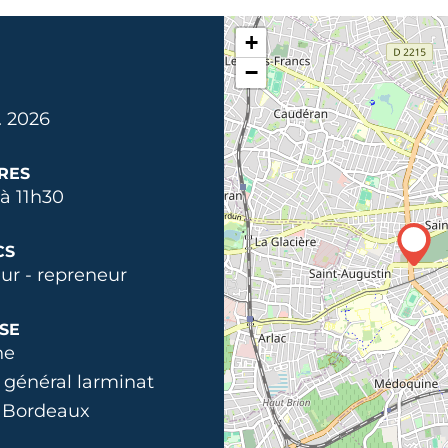
+
−
. 2026
RES
à 11h30
CS
ur - repreneur
SE
ne
 général larminat
 Bordeaux