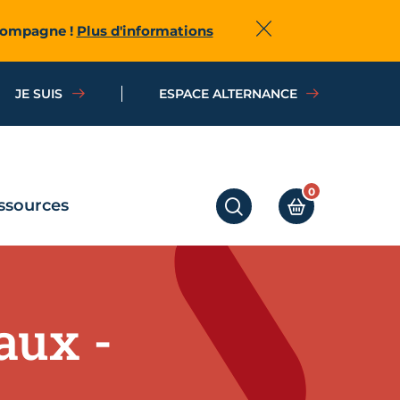
ccompagne !
Plus d'informations
Fermer
JE SUIS
ESPACE ALTERNANCE
0
ssources
RECHERCHER
MON PANIER
aux -