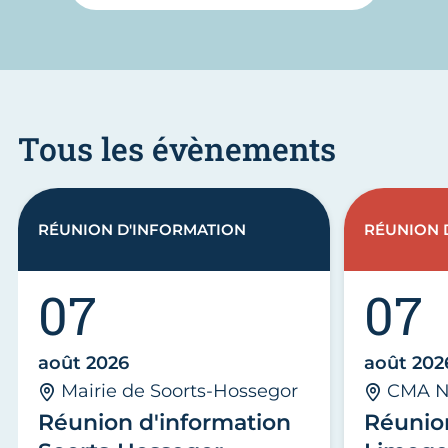
Tous les évènements
RÉUNION D'INFORMATION
RÉUNION 
07
07
août 2026
août 202
Mairie de Soorts-Hossegor
CMA N
Réunion d'information
Réunio