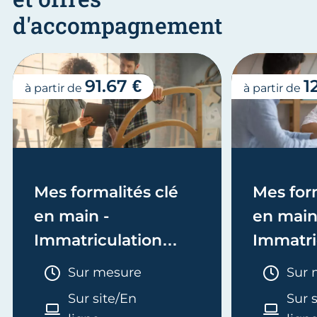
d'accompagnement
91.67 €
1
à partir de
à partir de
Mes formalités clé
Mes form
en main -
en main
Immatriculation
Immatri
(EI/Micro-entreprise
(société
Durée :
Duré
Sur mesure
Sur 
ou réel)
Sur site/En
Sur 