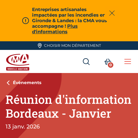
Aller en haut de page
Entreprises artisanales
impactées par les incendies en
Fermer
Gironde & Landes : la CMA vous
accompagne !
Plus
d'informations
CHOISIR MON DÉPARTEMENT
RECHERCHER
MON PA
0
Me
CMA Nouvelle-Aquitaine
Évènements
Réunion d'information
Bordeaux - Janvier
13 janv. 2026