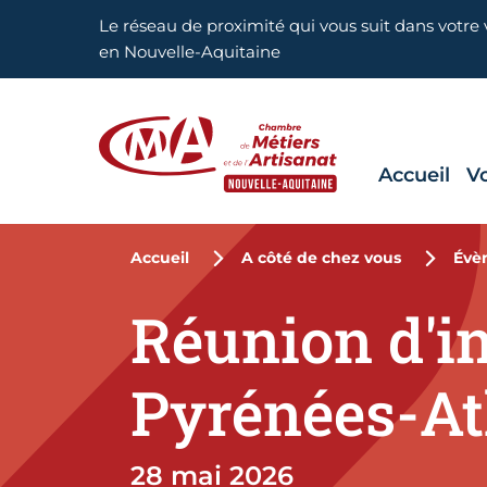
Aller en haut de page
Le réseau de proximité qui vous suit dans votre v
en Nouvelle-Aquitaine
Accueil
V
CMA Nouvelle-Aquitaine
Accueil
A côté de chez vous
Évè
Réunion d'in
Pyrénées-At
28 mai 2026