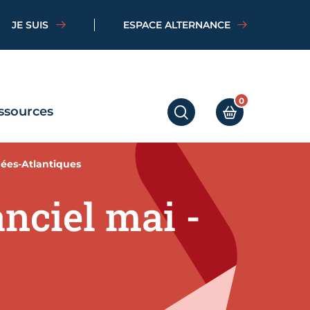
JE SUIS
ESPACE ALTERNANCE
0
ssources
RECHERCHER
MON PANIER
nées-Atlantiques
nciel mai -