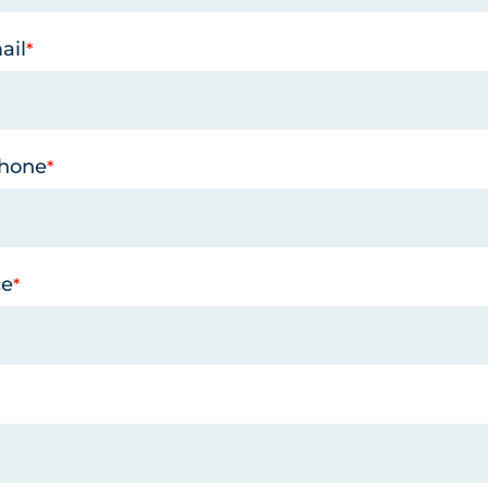
ail
phone
ce