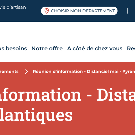
ie d’artisan
CHOISIR MON DÉPARTEMENT
os besoins
Notre offre
A côté de chez vous
Re
nements
Réunion d'information - Distanciel mai - Pyré
formation - Dista
lantiques