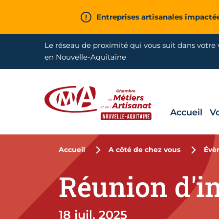
Aller en haut de page
Entreprises artisanales impacté
Le réseau de proximité qui vous suit dans votre v
en Nouvelle-Aquitaine
Accueil
V
CMA Nouvelle-Aquitaine
Accueil
A côté de chez vous
Évè
Réunion d'in
18 juil. 2025