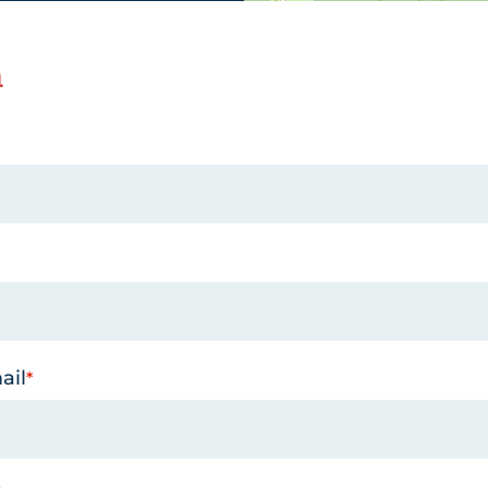
n
ail