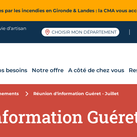
es par les incendies en Gironde & Landes : la CMA vous a
ie d’artisan
CHOISIR MON DÉPARTEMENT
os besoins
Notre offre
A côté de chez vous
Re
nements
Réunion d'information Guéret - Juillet
formation Guéret 