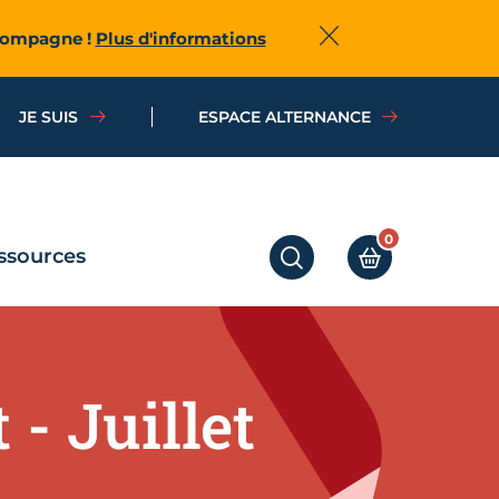
ccompagne !
Plus d'informations
Fermer
JE SUIS
ESPACE ALTERNANCE
0
ssources
RECHERCHER
MON PANIER
- Juillet