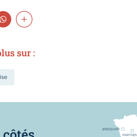
GRAM
WHATSAPP
SHOW MORE
lus sur :
ise
Nous trouver
 côtés