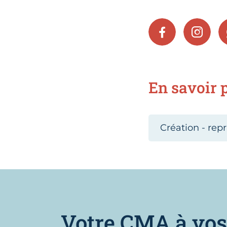
FACEBOOK
INSTA
En savoir p
Création - repr
Votre CMA à vos