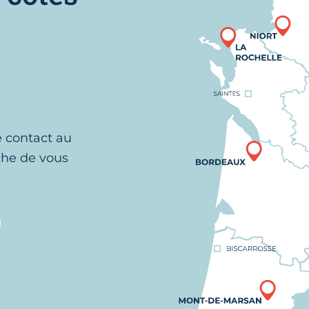
e contact au
che de vous