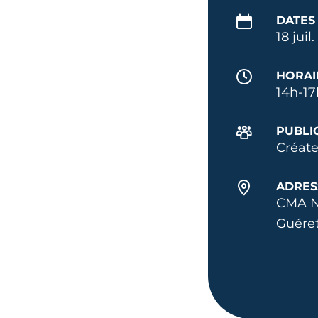
DATES
18 juil
HORAI
14h-17
PUBLI
Créate
ADRES
CMA N
Guére