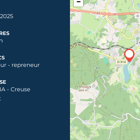
−
. 2025
RES
h
CS
ur - repreneur
SE
A - Creuse
t