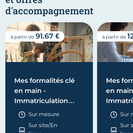
d'accompagnement
91.67 €
1
à partir de
à partir de
Mes formalités clé
Mes form
en main -
en main
Immatriculation
Immatri
(EI/Micro-entreprise
(société
Durée :
Duré
Sur mesure
Sur 
ou réel)
Sur site/En
Sur 