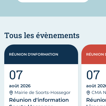
Tous les évènements
RÉUNION D'INFORMATION
RÉUNION 
07
07
août 2026
août 202
Mairie de Soorts-Hossegor
CMA N
Réunion d'information
Réunio