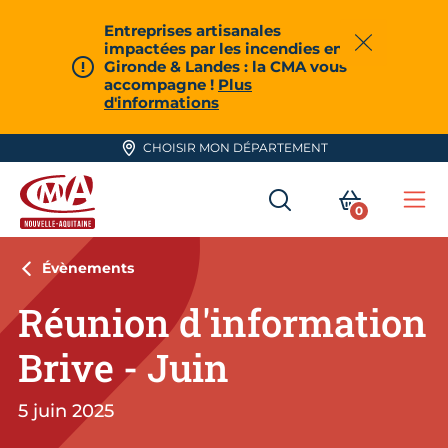
Aller en haut de page
Entreprises artisanales
impactées par les incendies en
Fermer
Gironde & Landes : la CMA vous
accompagne !
Plus
d'informations
CHOISIR MON DÉPARTEMENT
RECHERCHER
MON PA
0
Me
CMA Nouvelle-Aquitaine
Évènements
Réunion d'information
Brive - Juin
5 juin 2025