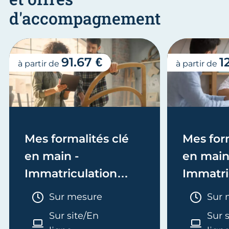
d'accompagnement
91.67 €
1
à partir de
à partir de
Mes formalités clé
Mes form
en main -
en main
Immatriculation
Immatri
(EI/Micro-entreprise
(société
Durée :
Duré
Sur mesure
Sur 
ou réel)
Sur site/En
Sur 