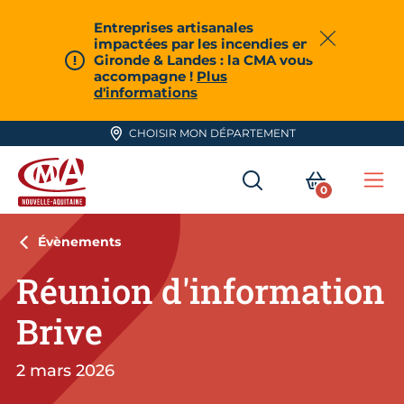
Aller en haut de page
Entreprises artisanales
impactées par les incendies en
Fermer
Gironde & Landes : la CMA vous
accompagne !
Plus
d'informations
CHOISIR MON DÉPARTEMENT
RECHERCHER
MON PA
0
Me
CMA Nouvelle-Aquitaine
Évènements
Réunion d'information
Brive
2 mars 2026