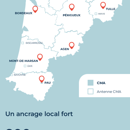
CMA
Antenne CMA
Un ancrage local fort