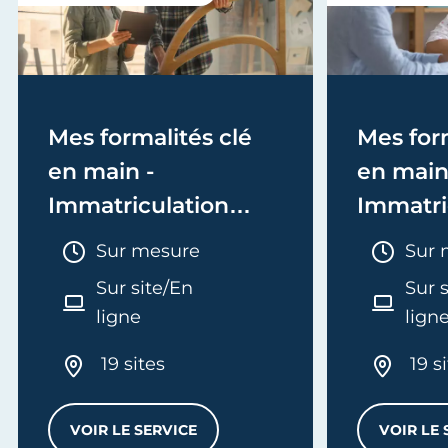
Mes formalités clé
Mes form
en main -
en main
Immatriculation
Immatri
(EI/Micro-entreprise
(société
Durée :
Duré
Sur mesure
Sur 
ou réel)
Sur site/En
Sur 
ligne
lign
19 sites
19 s
VOIR LE SERVICE
VOIR LE 
MES FORMALITÉS CLÉ EN MAIN - IMMATRI