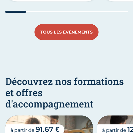
Aller au slide 1
Aller au slide 2
Aller au slide 3
Aller au slide 4
Aller au slide
Aller 
TOUS LES ÉVÈNEMENTS
Découvrez nos formations
et offres
d'accompagnement
91.67 €
1
à partir de
à partir de