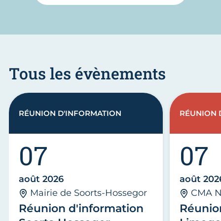
Tous les évènements
RÉUNION D'INFORMATION
RÉUNION 
07
07
août 2026
août 202
Mairie de Soorts-Hossegor
CMA N
Réunion d'information
Réunio