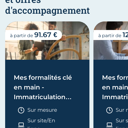
d'accompagnement
91.67 €
1
à partir de
à partir de
Mes formalités clé
Mes form
en main -
en main
Immatriculation
Immatri
(EI/Micro-entreprise
(société
Durée :
Duré
Sur mesure
Sur 
ou réel)
Sur site/En
Sur 