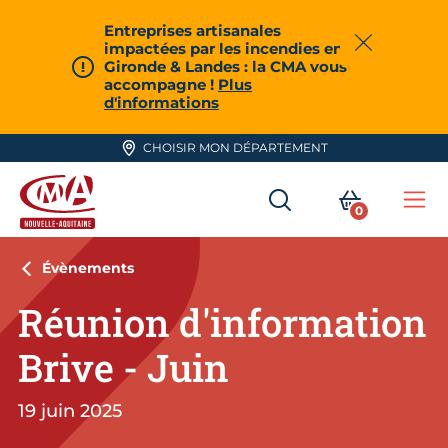
Aller en haut de page
Entreprises artisanales
impactées par les incendies en
Fermer
Gironde & Landes : la CMA vous
accompagne !
Plus
d'informations
CHOISIR MON DÉPARTEMENT
RECHERCHER
MON PA
0
Me
CMA Nouvelle-Aquitaine
Évènements
Réunion d'information
Brive - Juin
19 juin 2025