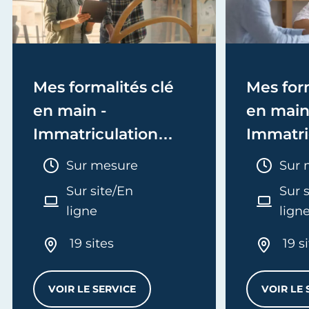
Mes formalités clé
Mes form
en main -
en main
Immatriculation
Immatri
(EI/Micro-entreprise
(société
Durée :
Duré
Sur mesure
Sur 
ou réel)
Sur site/En
Sur 
ligne
lign
19 sites
19 s
VOIR LE SERVICE
VOIR LE 
MES FORMALITÉS CLÉ EN MAIN - IMMATRI