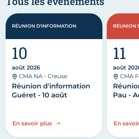
Tous les évènements
RÉUNION D'INFORMATION
RÉUNION 
10
11
août 2026
août 202
CMA NA - Creuse
CMA F
Réunion d'information
Réunio
Guéret - 10 août
Pau - A
En savoir plus
En savoir