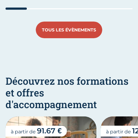
Aller au slide 1
Aller au slide 2
Aller au slide 3
Aller au slide 4
Aller au slide
Aller 
TOUS LES ÉVÈNEMENTS
Découvrez nos formations
et offres
d'accompagnement
91.67 €
1
à partir de
à partir de