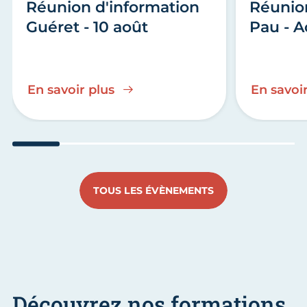
Réunion d'information
Réunio
Guéret - 10 août
Pau - A
En savoir plus
En savoir
Aller au slide 1
Aller au slide 2
Aller au slide 3
Aller au slide 4
Aller au slide
Aller 
TOUS LES ÉVÈNEMENTS
Découvrez nos formations