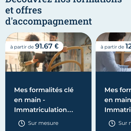
et offres
d'accompagnement
91.67 €
1
à partir de
à partir de
Mes formalités clé
Mes form
en main -
en main
Immatriculation
Immatri
(EI/Micro-entreprise
(société
Durée :
Duré
Sur mesure
Sur 
ou réel)