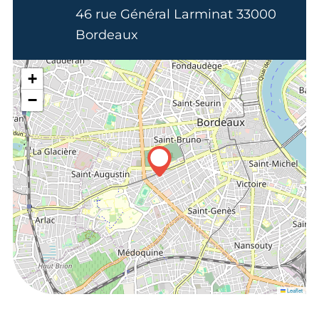
46 rue Général Larminat 33000
Bordeaux
+
−
Leaflet