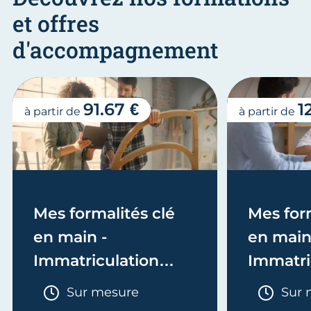
et offres
d'accompagnement
91.67 €
1
à partir de
à partir de
Mes formalités clé
Mes form
en main -
en main
Immatriculation
Immatri
(EI/Micro-entreprise
(société
Durée :
Duré
Sur mesure
Sur 
ou réel)