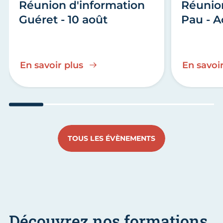
Réunion d'information
Réunio
Guéret - 10 août
Pau - A
En savoir plus
En savoir
Aller au slide 1
Aller au slide 2
Aller au slide 3
Aller au slide 4
Aller au slide
Aller 
TOUS LES ÉVÈNEMENTS
Découvrez nos formations