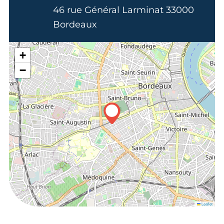
46 rue Général Larminat 33000
Bordeaux
+
−
Leaflet