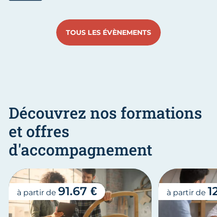
Aller au slide 1
Aller au slide 2
Aller au slide 3
Aller au slide 4
Aller au slide
Aller 
TOUS LES ÉVÈNEMENTS
Découvrez nos formations
et offres
d'accompagnement
91.67 €
1
à partir de
à partir de