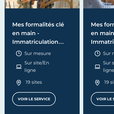
Mes formalités clé
Mes form
en main -
en main
Immatriculation
Immatri
(EI/Micro-entreprise
(société
Durée :
Duré
Sur mesure
Sur 
ou réel)
Sur site/En
Sur 
ligne
lign
19 sites
19 s
VOIR LE SERVICE
VOIR LE 
MES FORMALITÉS CLÉ EN MAIN - IMMATRI