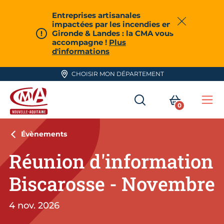
Aller en haut de page
Entreprises artisanales
impactées par les incendies en
Fermer
Gironde & Landes : la CMA vous
accompagne !
Plus
d'informations
CHOISIR MON DÉPARTEMENT
RECHERCHER
MON PA
0
Me
CMA Nouvelle-Aquitaine
Évènements
Réunion d'information
Biscarosse - Novembre
4 nov. 2026