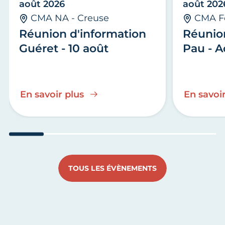
août 2026
août 202
CMA NA - Creuse
CMA F
Réunion d'information
Réunio
Guéret - 10 août
Pau - A
En savoir plus
En savoir
Aller au slide 1
Aller au slide 2
Aller au slide 3
Aller au slide 4
Aller au slide
Aller 
TOUS LES ÉVÈNEMENTS