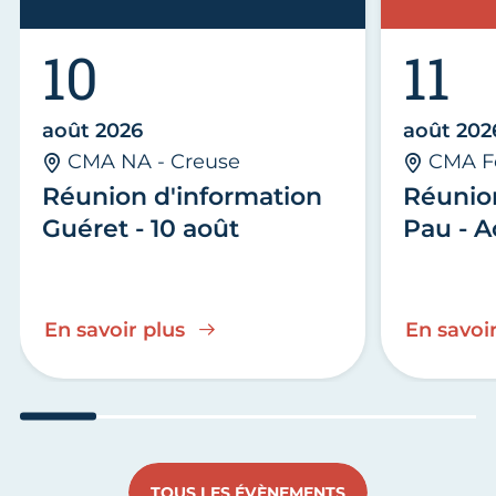
10
11
août 2026
août 202
CMA NA - Creuse
CMA F
Réunion d'information
Réunio
Guéret - 10 août
Pau - A
En savoir plus
En savoir
Aller au slide 1
Aller au slide 2
Aller au slide 3
Aller au slide 4
Aller au slide
Aller 
TOUS LES ÉVÈNEMENTS