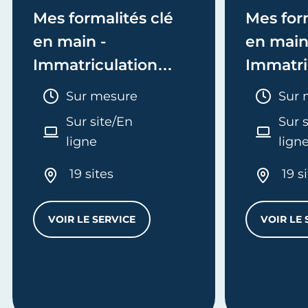
Mes formalités clé
Mes form
en main -
en main
Immatriculation
Immatri
(EI/Micro-entreprise
(société
Durée :
Duré
Sur mesure
Sur 
ou réel)
Sur site/En
Sur 
ligne
lign
19 sites
19 s
VOIR LE SERVICE
VOIR LE 
MES FORMALITÉS CLÉ EN MAIN - IMMATRI
L
'ENTREPRISE - E-FORMATION