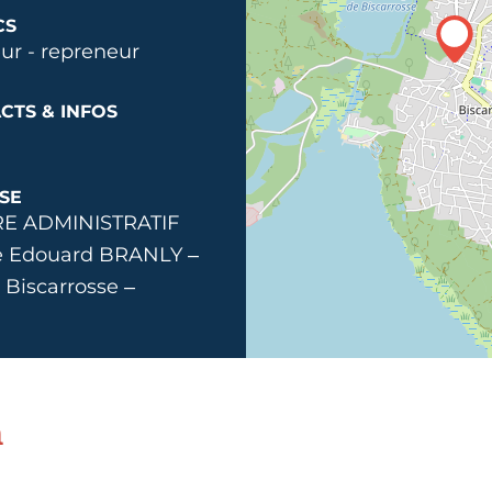
CS
ur - repreneur
CTS & INFOS
SE
E ADMINISTRATIF
ue Edouard BRANLY –
Biscarrosse –
n