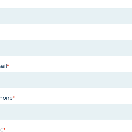
ail
phone
ce