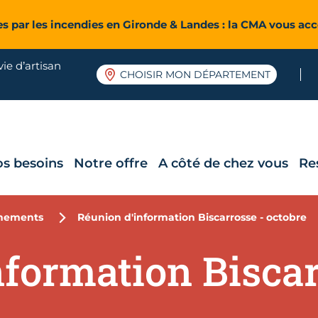
es par les incendies en Gironde & Landes : la CMA vous a
ie d’artisan
CHOISIR MON DÉPARTEMENT
os besoins
Notre offre
A côté de chez vous
Re
nements
Réunion d'information Biscarrosse - octobre
formation Biscar