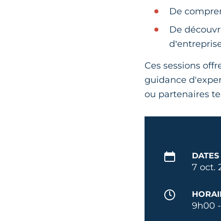
De comprend
De découvri
d’entreprise
Ces sessions offr
guidance d'expert
ou partenaires t
DATES
7 oct.
HORAI
9h00 -