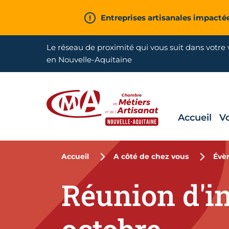
Aller en haut de page
Entreprises artisanales impacté
Le réseau de proximité qui vous suit dans votre v
en Nouvelle-Aquitaine
Accueil
V
CMA Nouvelle-Aquitaine
Accueil
A côté de chez vous
Évè
Réunion d'in