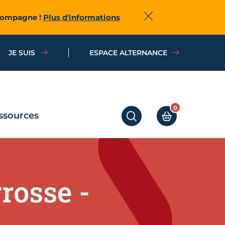
ccompagne !
Plus d'informations
Fermer
JE SUIS
ESPACE ALTERNANCE
0
ssources
RECHERCHER
MON PANIER
rosse -