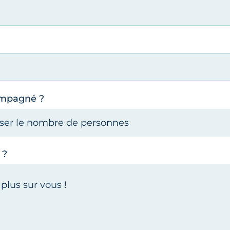
ompagné ?
 ?