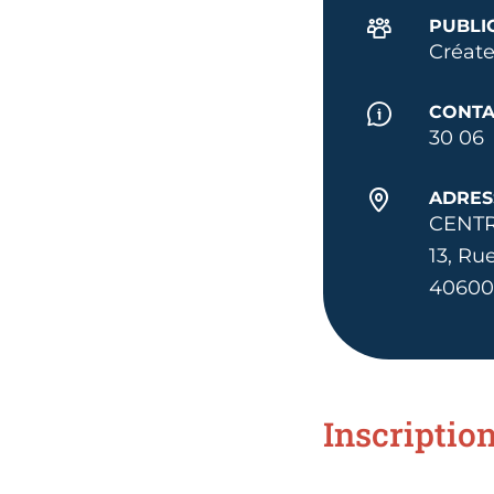
PUBLI
Créate
CONTA
30 06
ADRES
CENTR
13, R
40600 
Inscriptio