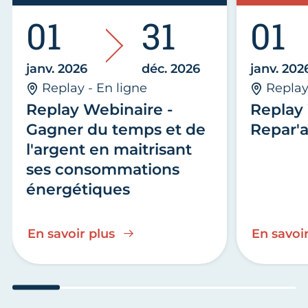
01
31
01
janv. 2026
déc. 2026
janv. 202
Replay - En ligne
Replay
Replay Webinaire -
Replay 
Gagner du temps et de
Repar'a
l'argent en maitrisant
ses consommations
énergétiques
En savoir plus
En savoir
Aller au slide 1
Aller au slide 2
Aller au slide 3
Aller au slide 4
Aller au slide
Aller 