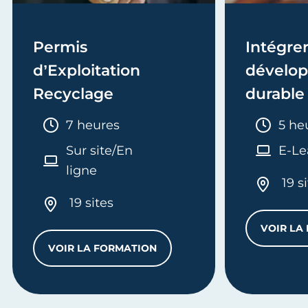
Permis
Intégrer
d’Exploitation
dévelo
Recyclage
durable 
formati
Durée :
Duré
7 heures
5 he
Sur site/En
E-Le
ligne
19 s
19 sites
VOIR LA
É PHOTOVOLTAÏQUE
VOIR LA FORMATION
PERMIS D’EXPLOITATION RECYCLAGE