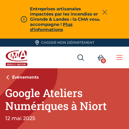
Aller en haut de page
Entreprises artisanales
impactées par les incendies en
Fermer
Gironde & Landes : la CMA vous
accompagne !
Plus
d'informations
CHOISIR MON DÉPARTEMENT
RECHERCHER
MON PA
0
Me
CMA Nouvelle-Aquitaine
Évènements
Google Ateliers
Numériques à Niort
12 mai 2025