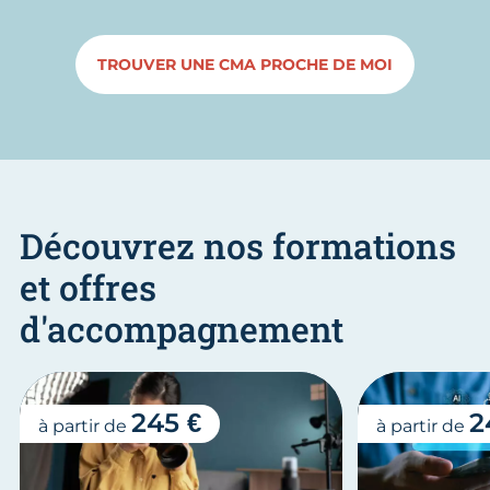
TROUVER UNE CMA PROCHE DE MOI
Découvrez nos formations
et offres
d'accompagnement
245 €
2
à partir de
à partir de