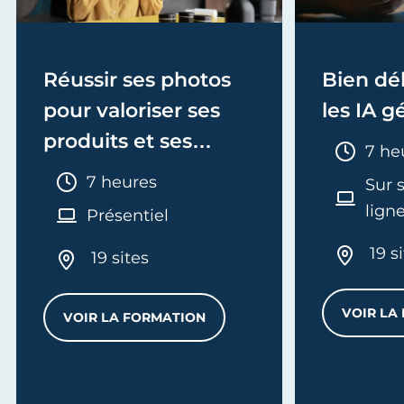
Réussir ses photos
Bien dé
pour valoriser ses
les IA g
produits et ses
Duré
7 he
services
Durée :
7 heures
Sur 
lign
Présentiel
19 s
19 sites
VOIR LA
VOIR LA FORMATION
RÉUSSIR SES PHOTOS POUR VALORISER 
RATÉGIE DE COMMUNICATION VIA LES RÉSEAUX SOCIAUX P