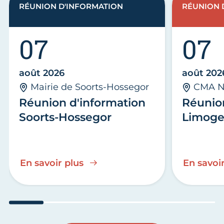
RÉUNION D'INFORMATION
RÉUNION 
07
07
août 2026
août 202
Mairie de Soorts-Hossegor
CMA N
Réunion d'information
Réunio
Soorts-Hossegor
Limoge
En savoir plus
En savoir
Aller au slide 1
Aller au slide 2
Aller au slide 3
Aller au slide 4
Aller au slide
Aller 