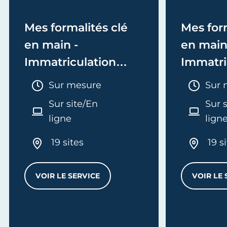
Mes formalités clé
Mes form
en main -
en main
Immatriculation
Immatri
(EI/Micro-entreprise
(société
Durée :
Duré
Sur mesure
Sur 
ou réel)
Sur site/En
Sur 
ligne
lign
19 sites
19 s
VOIR LE SERVICE
VOIR LE 
MES FORMALITÉS CLÉ EN MAIN - IMMATRI
L
'ENTREPRISE - E-FORMATION