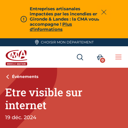
Aller en haut de page
Entreprises artisanales
impactées par les incendies en
Fermer
Gironde & Landes : la CMA vous
accompagne !
Plus
d'informations
CHOISIR MON DÉPARTEMENT
RECHERCHER
MON PA
0
Me
CMA Nouvelle-Aquitaine
Évènements
Etre visible sur
internet
19 déc. 2024