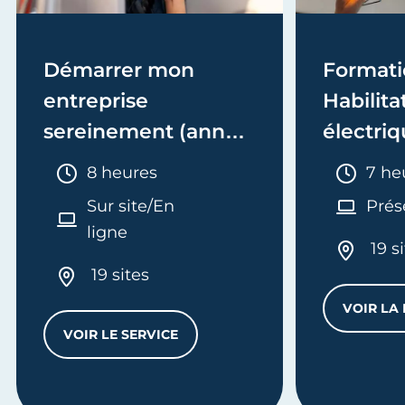
Démarrer mon
Formati
entreprise
Habilita
sereinement (année
électriq
1)
Electric
Durée :
Duré
8 heures
7 he
recycla
Sur site/En
Prés
ligne
19 s
19 sites
VOIR LA
AXI
VOIR LE SERVICE
DÉMARRER MON ENTREPRISE SEREINEMENT
RER LA COMPTABILITÉ GÉNÉRALE D’UNE ENTREPRISE ARTIS