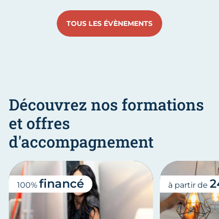
TOUS LES ÉVÈNEMENTS
Découvrez nos formations
et offres
d'accompagnement
financé
2
100%
à partir de