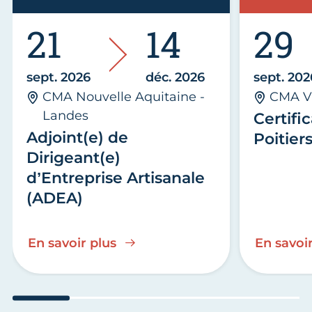
21
14
29
sept. 2026
déc. 2026
sept. 202
CMA Nouvelle Aquitaine -
CMA V
Landes
Certific
Adjoint(e) de
Poitier
Dirigeant(e)
d’Entreprise Artisanale
(ADEA)
En savoir plus
En savoir
Aller au slide 1
Aller au slide 2
Aller au slide 3
Aller au slide 4
Aller a