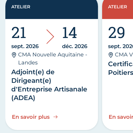
ATELIER
ATELIER
21
14
29
sept. 2026
déc. 2026
sept. 202
CMA Nouvelle Aquitaine -
CMA V
Landes
Certific
Adjoint(e) de
Poitier
Dirigeant(e)
d’Entreprise Artisanale
(ADEA)
En savoir plus
En savoir