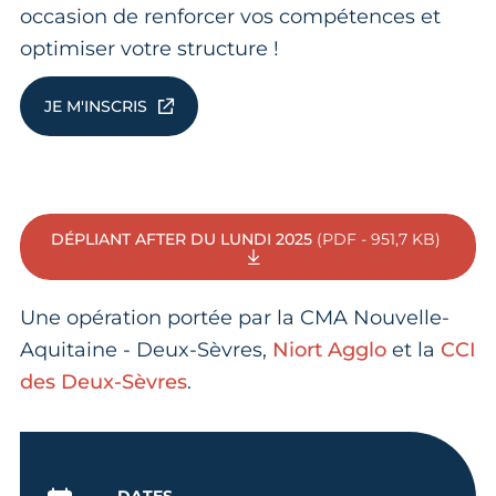
occasion de renforcer vos compétences et
optimiser votre structure !
JE M'INSCRIS
DÉPLIANT AFTER DU LUNDI 2025
(PDF - 951,7 KB)
Une opération portée par la CMA Nouvelle-
Aquitaine - Deux-Sèvres,
Niort Agglo
et la
CCI
des Deux-Sèvres
.
DATES