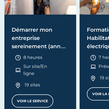
Démarrer mon
Formati
entreprise
Habilita
sereinement (année
électriq
1)
Electric
Durée :
Duré
8 heures
7 he
recycla
Sur site/En
Prés
ligne
19 s
19 sites
VOIR LA
AXI
VOIR LE SERVICE
DÉMARRER MON ENTREPRISE SEREINEMENT