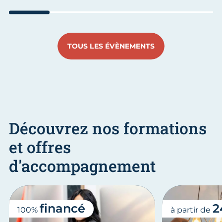
Aller au slide 1
Aller au slide 2
Aller au slide 3
Aller au slide 4
Aller a
TOUS LES ÉVÈNEMENTS
Découvrez nos formations
et offres
d'accompagnement
financé
2
100%
à partir de