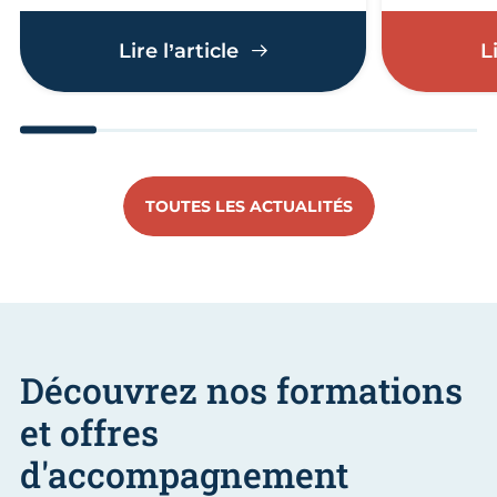
Éco-défis : artisans et c
Lire l’article
L
Aller au slide 1
Aller au slide 2
Aller au slide 3
Aller au slide 4
Aller au slide
Aller 
TOUTES LES ACTUALITÉS
Découvrez nos formations
et offres
d'accompagnement