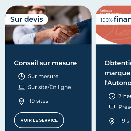
Sur devis
fina
100%
Conseil sur mesure
Obtenti
marque 
Durée :
Sur mesure
l'Auton
Sur site/En ligne
Duré
7 he
19 sites
Prés
VOIR LE SERVICE
19 s
CONSEIL SUR MESURE