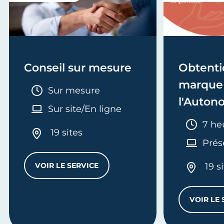
Conseil sur mesure
Obtenti
marque 
Durée :
Sur mesure
l'Auton
Sur site/En ligne
Duré
7 he
19 sites
Prés
VOIR LE SERVICE
19 s
CONSEIL SUR MESURE
VOIR LE 
 L'ANNÉE 2) (AVT. 2025)
ENT ARTISANS GOURMANDS (À PARTIR DE L'ANNÉE 2 - 3 ÉT