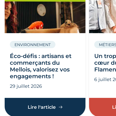
ENVIRONNEMENT
MÉTIERS
Éco-défis : artisans et
Un trop
commerçants du
cœur du
Mellois, valorisez vos
Flamen
engagements !
6 juillet 
29 juillet 2026
Éco-défis : artisans et c
Lire l’article
L